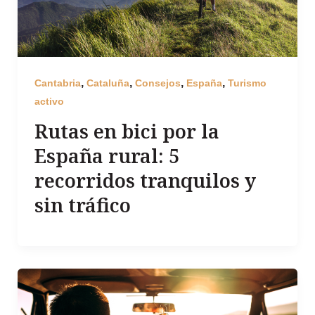
,
,
,
,
Cantabria
Cataluña
Consejos
España
Turismo
activo
Rutas en bici por la
España rural: 5
recorridos tranquilos y
sin tráfico