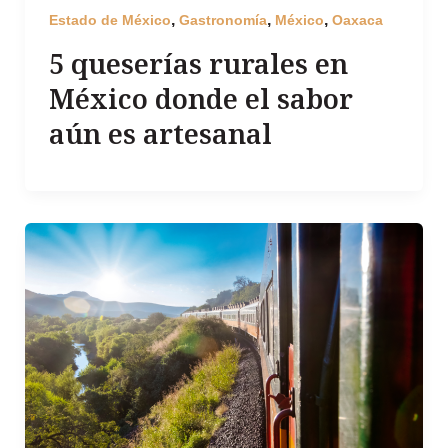
,
,
,
Estado de México
Gastronomía
México
Oaxaca
5 queserías rurales en
México donde el sabor
aún es artesanal