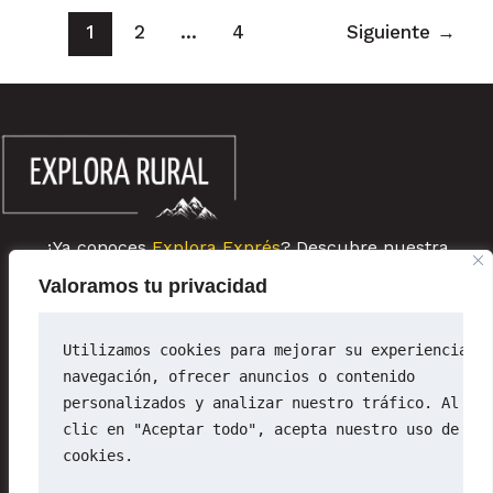
1
2
…
4
Siguiente
→
¿Ya conoces
Explora Exprés
? Descubre nuestra
comunidad de escapadas rurales de última hora
Valoramos tu privacidad
Sobre ExploraRural
Newsletter
Utilizamos cookies para mejorar su experiencia d
Política de privacidad
navegación, ofrecer anuncios o contenido 
Política de cookies
personalizados y analizar nuestro tráfico. Al ha
Aviso legal
clic en "Aceptar todo", acepta nuestro uso de 
cookies.