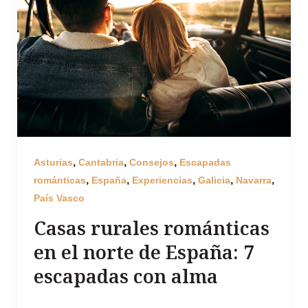
,
,
,
Asturias
Cantabria
Consejos
Escapadas
,
,
,
,
,
románticas
España
Experiencias
Galicia
Navarra
País Vasco
Casas rurales románticas
en el norte de España: 7
escapadas con alma