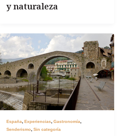
y naturaleza
,
,
,
España
Experiencias
Gastronomía
,
Senderismo
Sin categoría