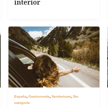
interior
,
,
,
España
Gastronomía
Senderismo
Sin
categoría