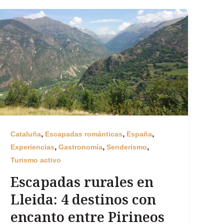
,
,
,
Cataluña
Escapadas románticas
España
,
,
,
Experiencias
Gastronomía
Senderismo
Turismo activo
Escapadas rurales en
Lleida: 4 destinos con
encanto entre Pirineos