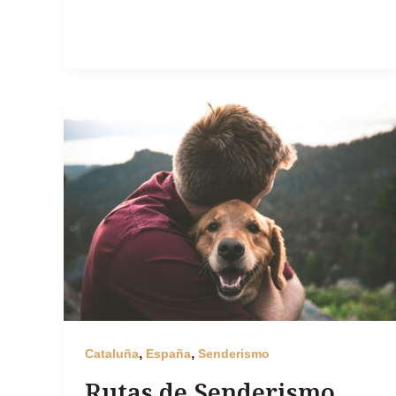
,
,
Cataluña
España
Senderismo
Rutas de Senderismo