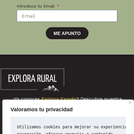
Introduce tu Email
ME APUNTO
¿Ya conoces
Explora Exprés
? Descubre nuestra
comunidad de escapadas rurales de última hora
Valoramos tu privacidad
Sobre ExploraRural
Newsletter
Utilizamos cookies para mejorar su experiencia d
Política de privacidad