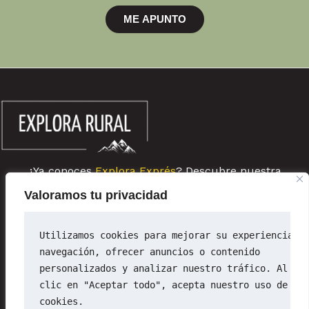
ME APUNTO
¿Ya conoces
Explora Exprés
? Descubre nuestra
comunidad de escapadas rurales de última hora
Valoramos tu privacidad
Sobre ExploraRural
Newsletter
Utilizamos cookies para mejorar su experiencia d
Política de privacidad
navegación, ofrecer anuncios o contenido 
Política de cookies
personalizados y analizar nuestro tráfico. Al ha
Aviso legal
clic en "Aceptar todo", acepta nuestro uso de 
cookies.