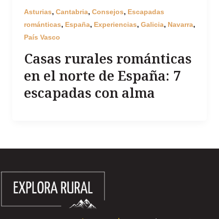
,
,
,
Asturias
Cantabria
Consejos
Escapadas
,
,
,
,
,
románticas
España
Experiencias
Galicia
Navarra
País Vasco
Casas rurales románticas
en el norte de España: 7
escapadas con alma