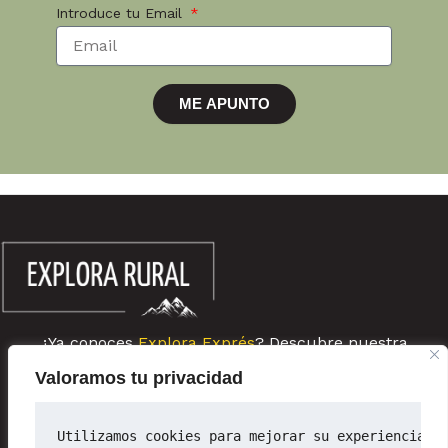
Introduce tu Email
ME APUNTO
¿Ya conoces
Explora Exprés
? Descubre nuestra
comunidad de escapadas rurales de última hora
Valoramos tu privacidad
Sobre ExploraRural
Newsletter
Utilizamos cookies para mejorar su experiencia d