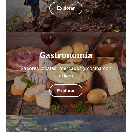
Explorar
Gastronomía
Sabores locales, mercados y cocina con
origen
Explorar