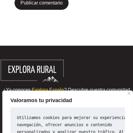
¿Ya conoces
Explora Exprés
? Descubre nuestra comunidad
de escapadas rurales de última hora
Valoramos tu privacidad
Sobre ExploraRural
Newsletter
Utilizamos cookies para mejorar su experiencia d
Política de privacidad
navegación, ofrecer anuncios o contenido 
Política de cookies
personalizados y analizar nuestro tráfico. Al ha