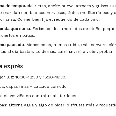
Setas, aceite nuevo, arroces y guisos s
sa de temporada.
e maridan con blancos nerviosos, tintos mediterráneos y
 crianza. Comer bien fija el recuerdo de cada vino.
Ferias locales, mercados de otoño, pequ
enda que suma.
ciertos en patios.
Menos colas, menos ruido, más conversación
tmo pausado.
itas al día bastan. Lo demás: caminar, mirar, oler, probar.
a exprés
or luz: 10:30–12:30 y 16:30–18:30.
pa: capas finas + calzado cómodo.
o clave: viña en contraluz al atardecer.
pas: alterna agua y algo de picar; disfrutas más y recuerd