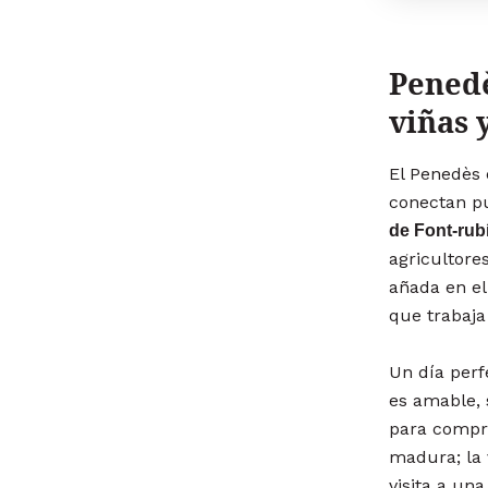
Penedè
viñas 
El Penedès 
conectan p
de Font-rubí
agricultore
añada en el
que trabaja 
Un día perf
es amable, 
para compre
madura; la 
visita a un