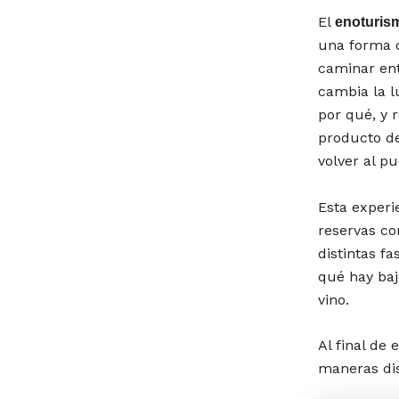
El
enoturis
una forma d
caminar ent
cambia la l
por qué, y 
producto d
volver al pu
Esta experi
reservas co
distintas fa
qué hay baj
vino.
Al final d
maneras dis