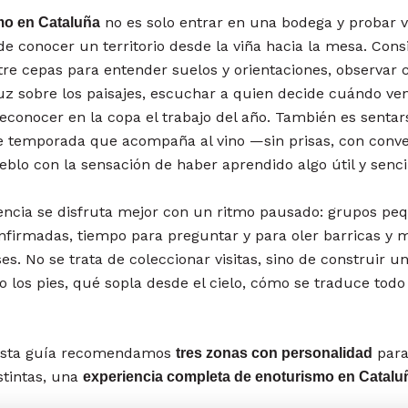
no es solo entrar en una bodega y probar v
mo en Cataluña
e conocer un territorio desde la viña hacia la mesa. Cons
re cepas para entender suelos y orientaciones, observar
uz sobre los paisajes, escuchar a quien decide cuándo ve
reconocer en la copa el trabajo del año. También es senta
e temporada que acompaña al vino —sin prisas, con conv
eblo con la sensación de haber aprendido algo útil y sencil
encia se disfruta mejor con un ritmo pausado: grupos pe
nfirmadas, tiempo para preguntar y para oler barricas y 
ses. No se trata de coleccionar visitas, sino de construir u
o los pies, qué sopla desde el cielo, cómo se traduce todo
e esta guía recomendamos
para 
tres zonas con personalidad
tintas, una
experiencia completa de enoturismo en Catalu