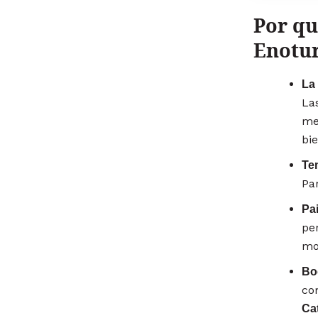
Por qu
Enotu
La 
La
med
bie
Te
Par
Pa
per
mos
Bo
co
Ca