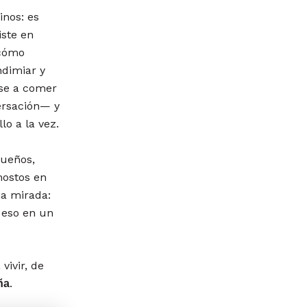
inos: es
iste en
 cómo
ndimiar y
rse a comer
ersación— y
lo a la vez.
queños,
mostos en
na mirada:
 eso en un
vivir, de
.
ña