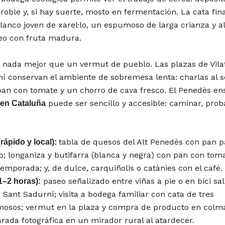
 roble y, si hay suerte, mosto en fermentación. La cata fin
blanco joven de xarel·lo, un espumoso de larga crianza y a
eo con fruta madura.
, nada mejor que un vermut de pueblo. Las plazas de Vila
í conservan el ambiente de sobremesa lenta: charlas al s
pan con tomate y un chorro de cava fresco. El Penedès en
puede ser sencillo y accesible: caminar, prob
en Cataluña
tabla de quesos del Alt Penedès con pan p
rápido y local):
o; longaniza y butifarra (blanca y negra) con pan con toma
emporada; y, de dulce, carquiñolis o catànies con el café.
paseo señalizado entre viñas a pie o en bici sa
1–2 horas):
o Sant Sadurní; visita a bodega familiar con cata de tres
mosos; vermut en la plaza y compra de producto en colm
parada fotográfica en un mirador rural al atardecer.