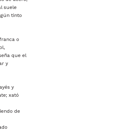
al suele
lgún tinto
franca o
ol,
seña que el
ar y
ayés y
te; xató
liendo de
ado