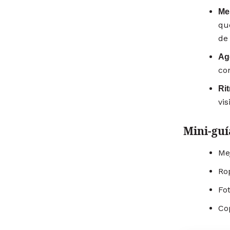
Me
qu
de
Ag
con
Ri
vis
Mini-guí
Mej
Ro
Fot
Co