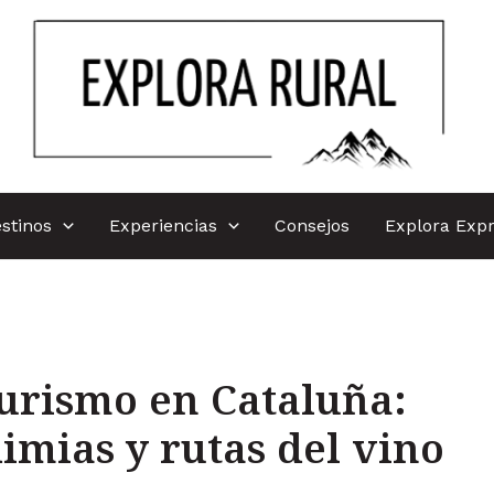
stinos
Experiencias
Consejos
Explora Exp
urismo en Cataluña:
imias y rutas del vino