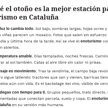
é el otoño es la mejor estación p
rismo en Cataluña
Sol bajo, sombras largas, hojas ocres y
luz lo cambia todo.
s viñas parecen un mosaico. Fotos que salen sin esfuerz
ia y última hora de la tarde. Así se vive el
con
enoturismo
n abiertos.
Días templados, noches frescas. Camin
mperatura amable.
ar al sol también. Catas al aire libre sin calor ni prisas.
Tras la vendimia, el campo baja revol
isaje en movimiento.
o sigue latiendo: tractores que van y vienen, barricas lle
tos aún con vida. Es el backstage del vino, visible de cerc
Grupos pequeños, trato directo.
degas con tiempo para ti.
mentadas que conectan parcela, suelo y copa. El
enoturis
en su versión más humana.
taluña