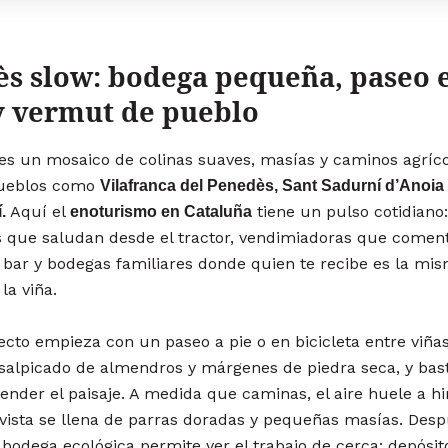
s slow: bodega pequeña, paseo 
y vermut de pueblo
es un mosaico de colinas suaves, masías y caminos agríc
ueblos como
Vilafranca del Penedès, Sant Sadurní d’Anoia
Aquí el
tiene un pulso cotidiano:
.
enoturismo en Cataluña
s que saludan desde el tractor, vendimiadoras que comen
 bar y bodegas familiares donde quien te recibe es la mi
la viña.
ecto empieza con un paseo a pie o en bicicleta entre viñas
salpicado de almendros y márgenes de piedra seca, y bas
nder el paisaje. A medida que caminas, el aire huele a hi
vista se llena de parras doradas y pequeñas masías. Desp
a bodega ecológica permite ver el trabajo de cerca: depósit