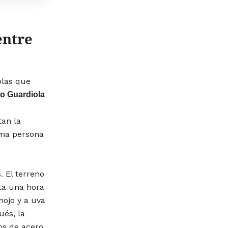
entre
olas que
 o Guardiola
tan la
sma persona
. El terreno
ta una hora
nojo y a uva
ués, la
os de acero,