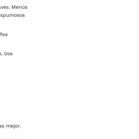
uaves. Menús
 espumosos
eños
. Dos
as mejor.