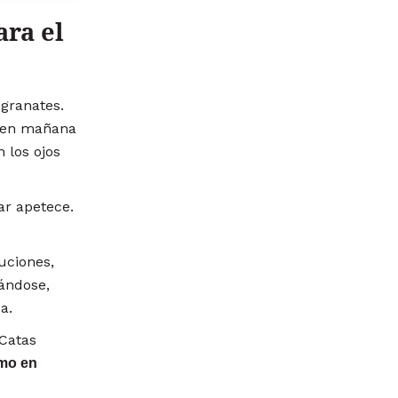
ara el
 granates.
o en mañana
 los ojos
ar apetece.
uciones,
nándose,
a.
 Catas
mo en