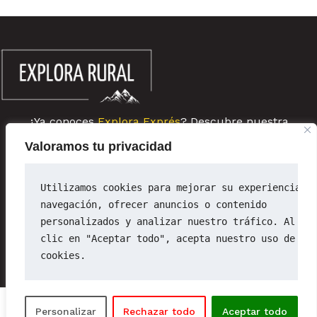
¿Ya conoces
Explora Exprés
? Descubre nuestra
comunidad de escapadas rurales de última hora
Valoramos tu privacidad
Sobre ExploraRural
Newsletter
Utilizamos cookies para mejorar su experiencia d
Política de privacidad
navegación, ofrecer anuncios o contenido 
Política de cookies
personalizados y analizar nuestro tráfico. Al ha
Aviso legal
clic en "Aceptar todo", acepta nuestro uso de 
cookies.
Copyright © 2026 | ExploraRural
Personalizar
Rechazar todo
Aceptar todo