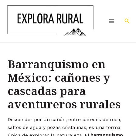
Ir
Navegación
Main
al
de
Menu
contenido
entradas
Bus
Barranquismo en
México: cañones y
cascadas para
aventureros rurales
Descender por un cañón, entre paredes de roca,
saltos de agua y pozas cristalinas, es una forma
única de explorar la naturaleza. El
barranquismo